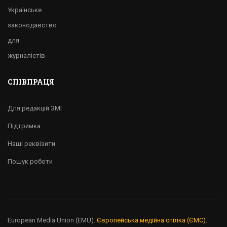
Українське
законодавство
для
журналістів
СПІВПРАЦЯ
Для редакцій ЗМІ
Підтримка
Наші реквізити
Пошук роботи
European Media Union (EMU).
Європейська медійна спілка (ЄМС).