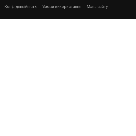
Конфіденційність
Умови використання
Мапа сайту
БАЖАЄТЕ ПРАЦЮВАТИ
ЖУРНАЛІСТОМ?
Надайте резюме і ми спробуємо Вам допомогти
працевлаштуватися!