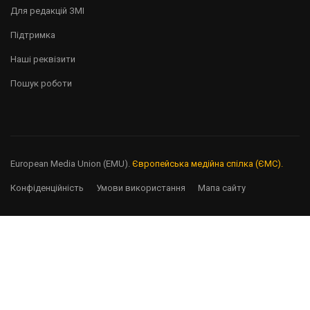
Для редакцій ЗМІ
Підтримка
Наші реквізити
Пошук роботи
European Media Union (EMU).
Європейська медійна спілка (ЄМС).
Конфіденційність
Умови використання
Мапа сайту
БАЖАЄТЕ ПРАЦЮВАТИ
ЖУРНАЛІСТОМ?