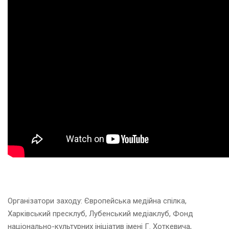
Організатори заходу: Європейська медійна спілка,
Харківський пресклуб, Лубенський медіаклуб, Фонд
національно-культурних ініціатив імені Г. Хоткевича,