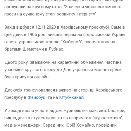
пролунали на круглому столі “Значення українськомовної
преси на сучасному етапі розвитку Інтернету”.
Захід відбувся 12.11.2020 в Харківському пресклубі. Саме в
цей день в 1905 році вийшла перша на підросійській Україні
газета українською мовою “Хлібороб”, започаткована
братами Шеметами в Лубнах.
Цього року, зважаючи на карантинні обмеження, частина
учасників круглого столу до Дня українськомовної преси
була присутня онлайн.
Дискусія транслювалася наживо на сторінці Харківського
преслубу в
Фейсбуці
та на
Ютуб-каналі
.
У заході взяли участь відомі журналісти-практики, блогери,
викладачі та студенти вишів за напрямком “журналістика”,
медіа-менеджери. Серед них: Юрій Хомайко, провідний