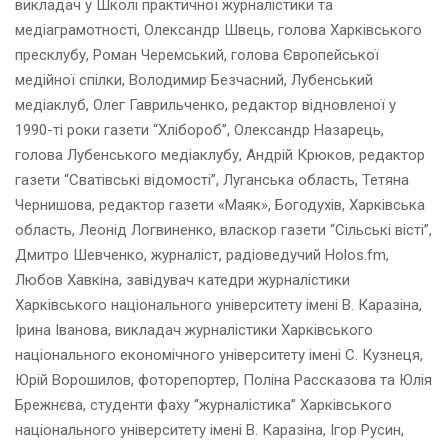
викладач у Школі практичної журналістики та
медіаграмотності, Олександр Швець, голова Харківського
пресклубу, Роман Черемський, голова Європейської
медійної спілки, Володимир Безчасний, Лубенський
медіаклуб, Олег Гаврильченко, редактор відновленої у
1990-ті роки газети “Хлібороб”, Олександр Назарець,
голова Лубенського медіаклубу, Андрій Крюков, редактор
газети “Сватівські відомості”, Луганська область, Тетяна
Чернишова, редактор газети «Маяк», Богодухів, Харківська
область, Леонід Логвиненко, власкор газети “Сільські вісті”,
Дмитро Шевченко, журналіст, радіоведучий Holos.fm,
Любов Хавкіна, завідувач катедри журналістики
Харківського національного університету імені В. Каразіна,
Ірина Іванова, викладач журналістики Харківського
національного економічного університету імені С. Кузнеця,
Юрій Ворошилов, фоторепортер, Поліна Рассказова та Юлія
Брежнєва, студенти фаху “журналістика” Харківського
національного університету імені В. Каразіна, Ігор Русин,