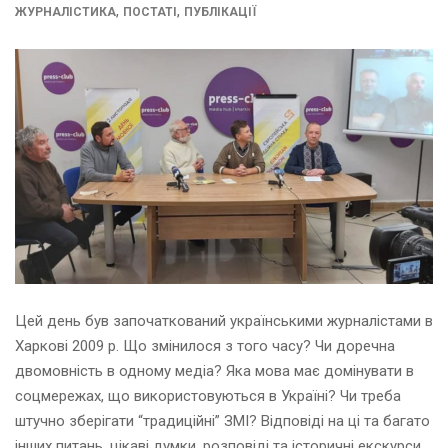
,
,
ЖУРНАЛІСТИКА
ПОСТАТІ
ПУБЛІКАЦІЇ
Цей день був започаткований українськими журналістами в
Харкові 2009 р. Що змінилося з того часу? Чи доречна
двомовність в одному медіа? Яка мова має домінувати в
соцмережах, що використовуються в Україні? Чи треба
штучно зберігати “традиційні” ЗМІ? Відповіді на ці та багато
інших питань, цікаві думки, розповіді та історичні екскурси