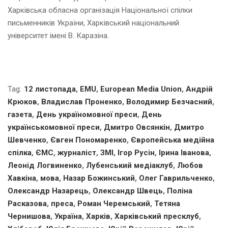
Харківська обласна організація Національної спілки
письменників України, Харківський національний
університет імені В. Каразіна.
Tag:
12 листопада
,
EMU
,
European Media Union
,
Андрій
Крюков
,
Владислав Проненко
,
Володимир Безчасний
,
газета
,
День україномовної преси
,
День
українськомовної преси
,
Дмитро Овсянкін
,
Дмитро
Шевченко
,
Євген Пономаренко
,
Європейська медійна
спілка
,
ЄМС
,
журналіст
,
ЗМІ
,
Ігор Русін
,
Ірина Іванова
,
Леонід Логвиненко
,
Лубенський медіаклуб
,
Любов
Хавкіна
,
мова
,
Назар Божинський
,
Олег Гаврильченко
,
Олександр Назарець
,
Олександр Швець
,
Поліна
Расказова
,
преса
,
Роман Черемський
,
Тетяна
Чернишова
,
Україна
,
Харків
,
Харківський пресклуб
,